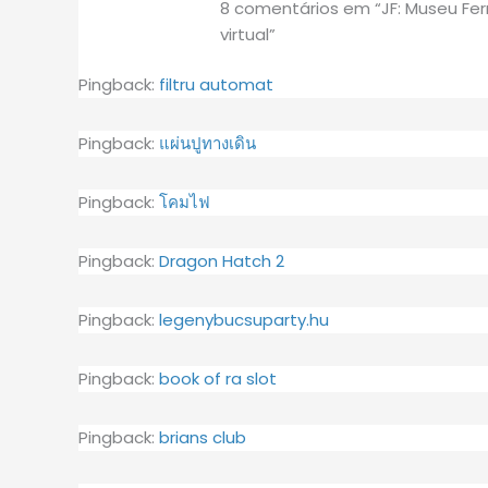
8 comentários em “JF: Museu Fe
virtual”
Pingback:
filtru automat
Pingback:
แผ่นปูทางเดิน
Pingback:
โคมไฟ
Pingback:
Dragon Hatch 2
Pingback:
legenybucsuparty.hu
Pingback:
book of ra slot
Pingback:
brians club