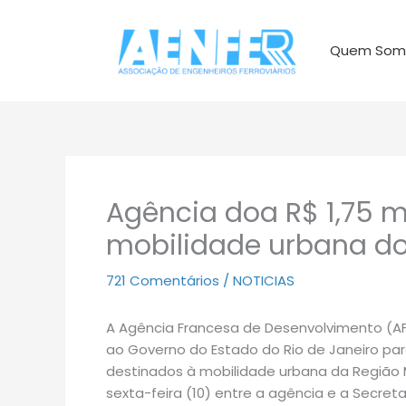
Ir
para
Quem Som
o
conteúdo
Agência doa R$ 1,75 m
mobilidade urbana do
721 Comentários
/
NOTICIAS
A Agência Francesa de Desenvolvimento (AFD)
ao Governo do Estado do Rio de Janeiro pa
destinados à mobilidade urbana da Região M
sexta-feira (10) entre a agência e a Secre