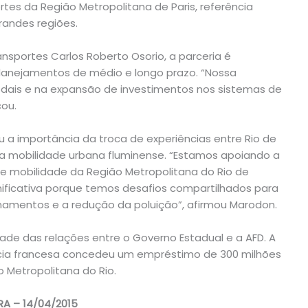
es da Região Metropolitana de Paris, referência
randes regiões.
nsportes Carlos Roberto Osorio, a parceria é
planejamentos de médio e longo prazo. “Nossa
odais e na expansão de investimentos nos sistemas de
cou.
u a importância da troca de experiências entre Rio de
na mobilidade urbana fluminense. “Estamos apoiando a
 mobilidade da Região Metropolitana do Rio de
nificativa porque temos desafios compartilhados para
onamentos e a redução da poluição”, afirmou Marodon.
de das relações entre o Governo Estadual e a AFD. A
ência francesa concedeu um empréstimo de 300 milhões
 Metropolitana do Rio.
RA – 14/04/2015