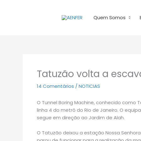
Ir
para
Quem Somos
o
conteúdo
Tatuzão volta a escav
14 Comentários
/
NOTICIAS
O Tunnel Boring Machine, conhecido como T
linha 4 do metrô do Rio de Janeiro. O eq
segue em direção ao Jardim de Alah.
O Tatuzão deixou a estação Nossa Senhora d
parou de funcionar para a realização da m