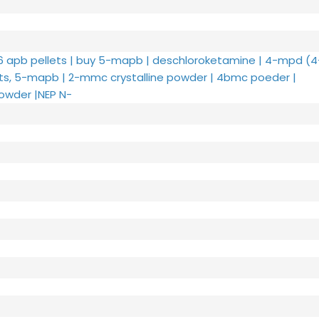
6 apb pellets | buy 5-mapb | deschloroketamine | 4-mpd (4
s, 5-mapb | 2-mmc crystalline powder | 4bmc poeder |
owder |NEP N-