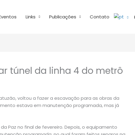
Eventos
Links
Publicações
Contato
ar túnel da linha 4 do metrô
atuzão, voltou a fazer a escavação para as obras da
uipamento estava em manutenção programada, mas já
a Paz no final de fevereiro. Depois, o equipamento
anutenção programada, no qual foram feitos reparos na