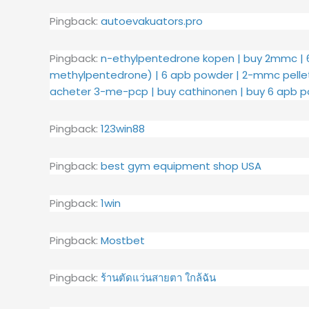
Pingback:
autoevakuators.pro
Pingback:
n-ethylpentedrone kopen | buy 2mmc | 
methylpentedrone) | 6 apb powder | 2-mmc pellet
acheter 3-me-pcp | buy cathinonen | buy 6 apb p
Pingback:
123win88
Pingback:
best gym equipment shop USA
Pingback:
1win
Pingback:
Mostbet
Pingback:
ร้านตัดแว่นสายตา ใกล้ฉัน