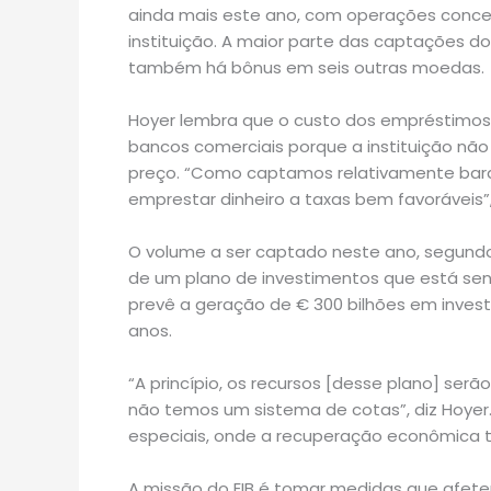
ainda mais este ano, com operações concen
instituição. A maior parte das captações 
também há bônus em seis outras moedas.
Hoyer lembra que o custo dos empréstimos 
bancos comerciais porque a instituição não
preço. “Como captamos relativamente bara
emprestar dinheiro a taxas bem favoráveis”,
O volume a ser captado neste ano, segun
de um plano de investimentos que está s
prevê a geração de € 300 bilhões em invest
anos.
“A princípio, os recursos [desse plano] ser
não temos um sistema de cotas”, diz Hoyer
especiais, onde a recuperação econômica tem
A missão do EIB é tomar medidas que afet