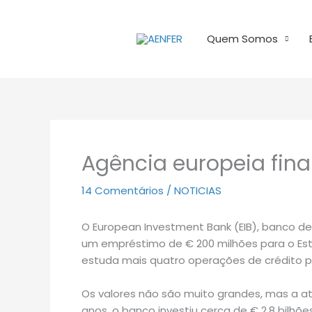
Ir
para
Quem Somos
o
conteúdo
Agência europeia finan
14 Comentários
/
NOTICIAS
O European Investment Bank (EIB), banco de
um empréstimo de € 200 milhões para o Est
estuda mais quatro operações de crédito par
Os valores não são muito grandes, mas a at
anos, o banco investiu cerca de € 2,8 bilhões