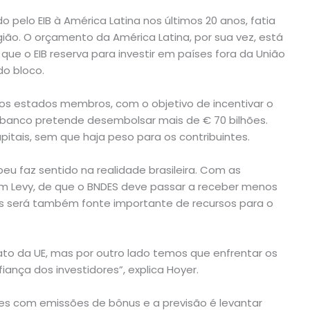
 pelo EIB à América Latina nos últimos 20 anos, fatia
gião. O orçamento da América Latina, por sua vez, está
que o EIB reserva para investir em países fora da União
do bloco.
nos estados membros, com o objetivo de incentivar o
o banco pretende desembolsar mais de € 70 bilhões.
itais, sem que haja peso para os contribuintes.
u faz sentido na realidade brasileira. Com as
im Levy, de que o BNDES deve passar a receber menos
is será também fonte importante de recursos para o
to da UE, mas por outro lado temos que enfrentar os
ança dos investidores”, explica Hoyer.
es com emissões de bônus e a previsão é levantar