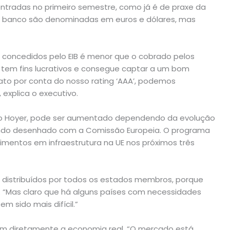
tradas no primeiro semestre, como já é de praxe da
do banco são denominadas em euros e dólares, mas
concedidos pelo EIB é menor que o cobrado pelos
 tem fins lucrativos e consegue captar a um bom
to por conta do nosso rating ‘AAA’, podemos
 explica o executivo.
do Hoyer, pode ser aumentado dependendo da evolução
endo desenhado com a Comissão Europeia. O programa
imentos em infraestrutura na UE nos próximos três
ão distribuídos por todos os estados membros, porque
. “Mas claro que há alguns países com necessidades
 sido mais difícil.”
em diretamente a economia real. “O mercado está