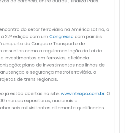
zos de carência, entre outros”, finaliza Paes.
ncontro do setor ferroviário na América Latina, a
ga à 22ª edição com um
Congresso
com painéis
 Transporte de Cargas e Transporte de
ão assuntos como a regulamentação da Lei de
e investimentos em ferrovias; eficiência
nização; plano de investimentos nas linhas de
anutenção e segurança metroferroviária, a
rojetos de trens regionais.
po já estão abertas no site:
www.ntexpo.com.br
. O
0 marcas expositoras, nacionais e
eber seis mil visitantes altamente qualificados