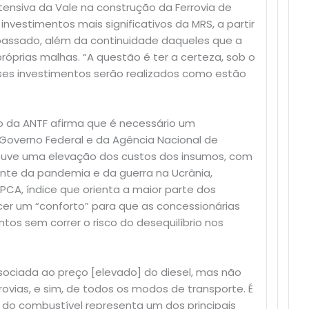
tensiva da Vale na construção da Ferrovia de
investimentos mais significativos da MRS, a partir
 passado, além da continuidade daqueles que a
róprias malhas. “A questão é ter a certeza, sob o
sses investimentos serão realizados como estão
o da ANTF afirma que é necessário um
Governo Federal e da Agência Nacional de
houve uma elevação dos custos dos insumos, com
ente da pandemia e da guerra na Ucrânia,
PCA, índice que orienta a maior parte dos
ecer um “conforto” para que as concessionárias
os sem correr o risco do desequilíbrio nos
sociada ao preço [elevado] do diesel, mas não
ovias, e sim, de todos os modos de transporte. É
 do combustível representa um dos principais