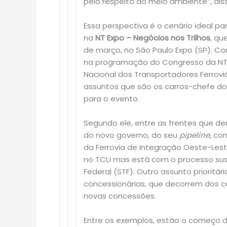
pelo respeito ao meio ambiente”, diss
Essa perspectiva é o cenário ideal p
na
NT Expo – Negócios nos Trilhos
, qu
de março, no São Paulo Expo (SP). 
na programação do Congresso da NT E
Nacional dos Transportadores Ferrovi
assuntos que são os carros-chefe do
para o evento.
Segundo ele, entre as frentes que d
do novo governo, do seu
pipeline
, co
da Ferrovia de Integração Oeste-Leste
no TCU mas está com o processo sus
Federal (STF). Outro assunto prioritá
concessionárias, que decorrem dos 
novas concessões.
Entre os exemplos, estão o começo da