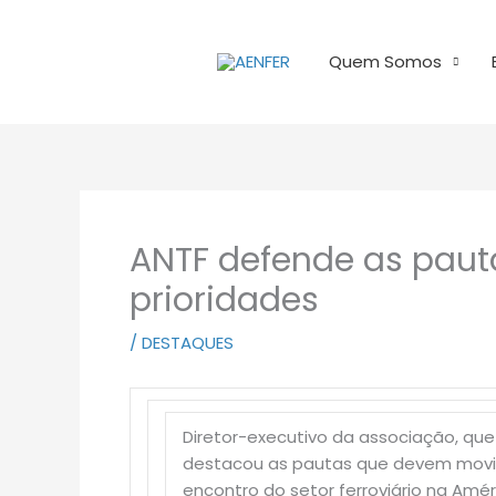
Ir
para
Quem Somos
o
conteúdo
ANTF defende as paut
prioridades
/
DESTAQUES
Diretor-executivo da associação, que
destacou as pautas que devem movim
encontro do setor ferroviário na Amér