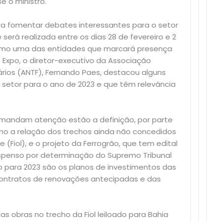
e o ministro.
ara fomentar debates interessantes para o setor
e será realizada entre os dias 28 de fevereiro e 2
Como uma das entidades que marcará presença
xpo, o diretor-executivo da Associação
ários (ANTF), Fernando Paes, destacou alguns
 setor para o ano de 2023 e que têm relevância
emandam atenção estão a definição, por parte
mo a relação dos trechos ainda não concedidos
 (Fiol), e o projeto da Ferrogrão, que tem edital
penso por determinação do Supremo Tribunal
rio para 2023 são os planos de investimentos das
contratos de renovações antecipadas e das
s obras no trecho da Fiol leiloado para Bahia