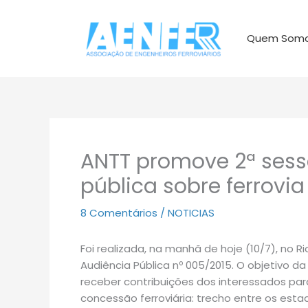
Ir
para
Quem Som
o
conteúdo
ANTT promove 2ª sess
pública sobre ferrovia
8 Comentários
/
NOTICIAS
Foi realizada, na manhã de hoje (10/7), no R
Audiência Pública nº 005/2015. O objetivo d
receber contribuições dos interessados par
concessão ferroviária: trecho entre os estad