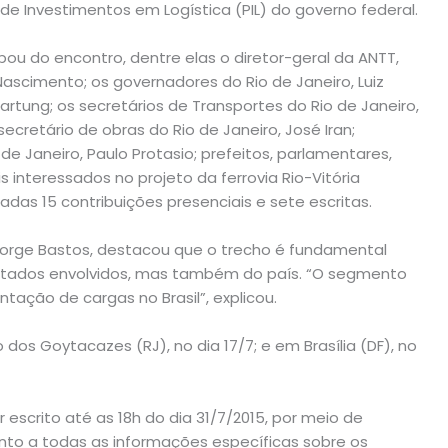
e Investimentos em Logística (PIL) do governo federal.
ou do encontro, dentre elas o diretor-geral da ANTT,
Nascimento; os governadores do Rio de Janeiro, Luiz
artung; os secretários de Transportes do Rio de Janeiro,
 secretário de obras do Rio de Janeiro, José Iran;
e Janeiro, Paulo Protasio; prefeitos, parlamentares,
 interessados no projeto da ferrovia Rio-Vitória
as 15 contribuições presenciais e sete escritas.
 Jorge Bastos, destacou que o trecho é fundamental
stados envolvidos, mas também do país. “O segmento
tação de cargas no Brasil”, explicou.
os Goytacazes (RJ), no dia 17/7; e em Brasília (DF), no
scrito até as 18h do dia 31/7/2015, por meio de
junto a todas as informações específicas sobre os