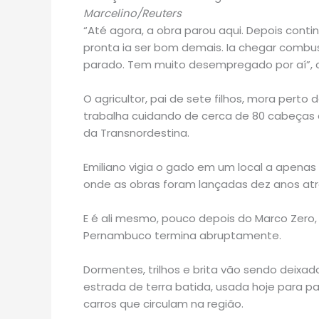
Marcelino/Reuters
“Até agora, a obra parou aqui. Depois contin
pronta ia ser bom demais. Ia chegar combus
parado. Tem muito desempregado por aí”, c
O agricultor, pai de sete filhos, mora perto
trabalha cuidando de cerca de 80 cabeças
da Transnordestina.
Emiliano vigia o gado em um local a apen
onde as obras foram lançadas dez anos atrás
E é ali mesmo, pouco depois do Marco Zero,
Pernambuco termina abruptamente.
Dormentes, trilhos e brita vão sendo deixa
estrada de terra batida, usada hoje para 
carros que circulam na região.