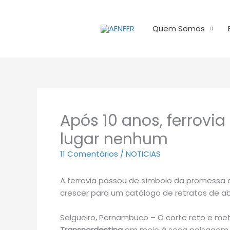
Ir
para
Quem Somos
o
conteúdo
Após 10 anos, ferrovia
lugar nenhum
11 Comentários
/
NOTICIAS
A ferrovia passou de símbolo da promessa 
crescer para um catálogo de retratos de a
Salgueiro, Pernambuco – O corte reto e met
Transnordestina
em meio à seca paisagem ser