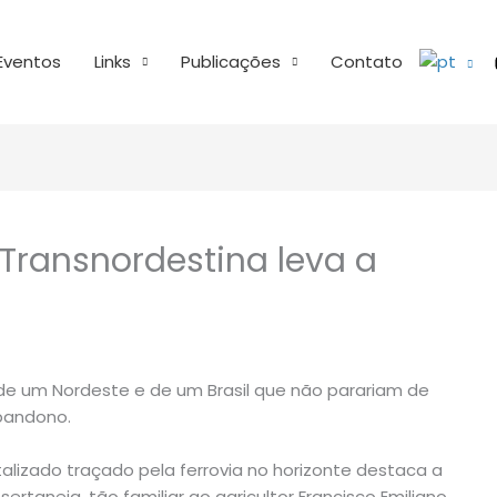
Eventos
Links
Publicações
Contato
 Transnordestina leva a
de um Nordeste e de um Brasil que não parariam de
bandono.
alizado traçado pela ferrovia no horizonte destaca a
taneja, tão familiar ao agricultor Francisco Emiliano,