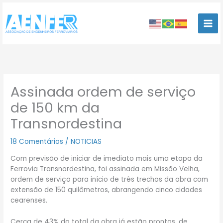
Ir
para
o
conteúdo
Assinada ordem de serviço
de 150 km da
Transnordestina
18 Comentários
/
NOTICIAS
Com previsão de iniciar de imediato mais uma etapa da
Ferrovia Transnordestina, foi assinada em Missão Velha,
ordem de serviço para início de três trechos da obra com
extensão de 150 quilômetros, abrangendo cinco cidades
cearenses.
Cerca de 43% do total da obra já estão prontos, de