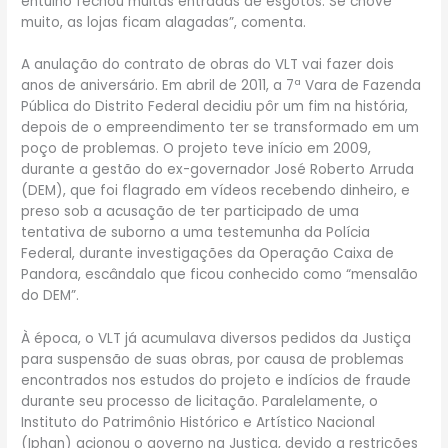
entulho fechou muitas entradas de esgotos. Se chove
muito, as lojas ficam alagadas”, comenta.
A anulação do contrato de obras do VLT vai fazer dois
anos de aniversário. Em abril de 2011, a 7ª Vara de Fazenda
Pública do Distrito Federal decidiu pôr um fim na história,
depois de o empreendimento ter se transformado em um
poço de problemas. O projeto teve início em 2009,
durante a gestão do ex-governador José Roberto Arruda
(DEM), que foi flagrado em vídeos recebendo dinheiro, e
preso sob a acusação de ter participado de uma
tentativa de suborno a uma testemunha da Polícia
Federal, durante investigações da Operação Caixa de
Pandora, escândalo que ficou conhecido como “mensalão
do DEM”.
À época, o VLT já acumulava diversos pedidos da Justiça
para suspensão de suas obras, por causa de problemas
encontrados nos estudos do projeto e indícios de fraude
durante seu processo de licitação. Paralelamente, o
Instituto do Patrimônio Histórico e Artístico Nacional
(Iphan) acionou o governo na Justiça, devido a restrições