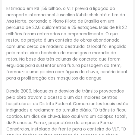
Estimado em R$ 1,55 bilhão, o VLT previa a ligação do
aeroporto internacional Juscelino Kubitschek até o fim da
Asa Norte, cortando o Plano Piloto de Brasília em um
percurso de 22,6 quilômetros e 25 estações. Mais de R$ 22
milhões foram enterrados no empreendimento. O que
restou do projeto é um canteiro de obras abandonado,
com uma cerca de madeira destruída. O local foi engolido
pelo mato, virou banheiro de mendigos e moradia de
ratos. Na base das três colunas de concreto que foram
erguidas para sustentar uma futura passagem do trem,
formou-se uma piscina com águas da chuva, cenário ideal
para a proliferação dos mosquitos da dengue.
Desde 2009, bloqueios e desvios de trânsito provocados
pela obra travam o acesso a um dos maiores centros
hospitalares do Distrito Federal. Comerciantes locais estão
indignados e reclamam do tumulto diário. “O trânsito ficou
caótico. Em dias de chuva, isso aqui vira um colapso total”,
diz Francisco Ferraz, proprietário da empresa Ferraz
Consórcios, instalada de frente para o canteiro do VLT. “O