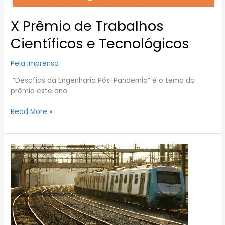
X Prêmio de Trabalhos
Científicos e Tecnológicos
Pela Imprensa
“Desafios da Engenharia Pós-Pandemia” é o tema do
prêmio este ano
Read More »
Trens
do
Rio
adotam
sistema
inédito
no
país