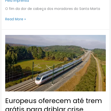
Pela Imprensa
O fim da dor de cabeça dos moradores do Santa Marta
Read More »
Europeus
oferecem
até
trem
grátis
para
driblar
crise
energética
e
inflação
Europeus oferecem até trem
grátis para driblar crise