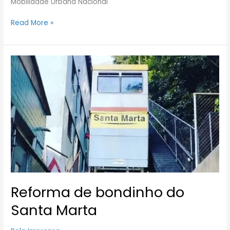
Mobilidade Urbana Nacional
Read More »
Reforma
de
bondinho
do
Santa
Marta
Reforma de bondinho do
Santa Marta