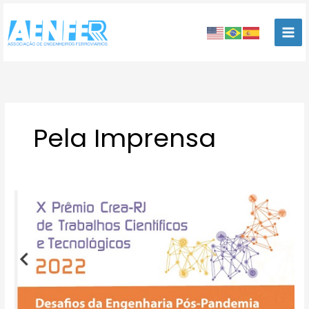
Ir
para
o
conteúdo
Pela Imprensa
X
Prêmio
de
Trabalhos
Científicos
e
Tecnológicos