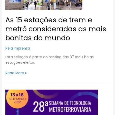
as
mais
bonitas
As 15 estações de trem e
do
metrô consideradas as mais
mundo
bonitas do mundo
Pela Imprensa
Esta seleção é parte do ranking das 37 mais belas
estações eleitas
Read More »
Semana
de
Tecnologia
Metroferroviária