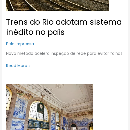
Trens do Rio adotam sistema
inédito no país
Pela Imprensa
Novo método acelera inspeção de rede para evitar falhas
Read More »
As
15
estações
de
trem
e
metrô
consideradas