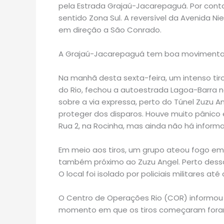
pela Estrada Grajaú-Jacarepaguá. Por conta 
sentido Zona Sul. A reversível da Avenida N
em direção a São Conrado.
A Grajaú-Jacarepaguá tem boa movimentaç
Na manhã desta sexta-feira, um intenso tir
do Rio, fechou a autoestrada Lagoa-Barra n
sobre a via expressa, perto do Túnel Zuzu 
proteger dos disparos. Houve muito pânico 
Rua 2, na Rocinha, mas ainda não há infor
Em meio aos tiros, um grupo ateou fogo em
também próximo ao Zuzu Angel. Perto dessa
O local foi isolado por policiais militares até
O Centro de Operações Rio (COR) informou
momento em que os tiros começaram foram