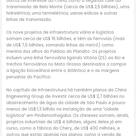
outros de interesse da China, como a segunda fase da
transmissão de Belo Monte (cerca de US$ 2,5 bilhões), uma
hidrelétrica, uma termelétrica, usinas eólicas e outras
linhas de transmissão.
Os nove projetos de infraestrutura viária e logística
somam cerca de US$ 16 bilhões, e têm as ferrovias (mais
de US$ 7,5 bilhões, somando linhas de metrô) como
menina dos olhos do Palácio do Planalto. Os projetos
incluem uma linha ferroviária ligando Vitória (ES) ao Rio e
trechos ferroviários no Mato Grosso destinados a compor
a ligação bioceânica entre o Atlântico e o as margens
peruanas do Pacífico.
No capítulo de infraestrutura há também planos da China
Engineering Group de investir cerca de US$ 2,7 bilhões no
abastecimento de água da cidade de São Paulo e pouco
menos de US$ 1,3 bilhão na instalação de uma “cidade
logística” em Pindamonhagaba. Os chineses somam, ainda,
projetos industriais de US$ 4 bilhões, alguns deles já em
curso, como a fábrica da Chery, de US$ 400 milhões, e
outros que estão apenas nos planos, como a venda de