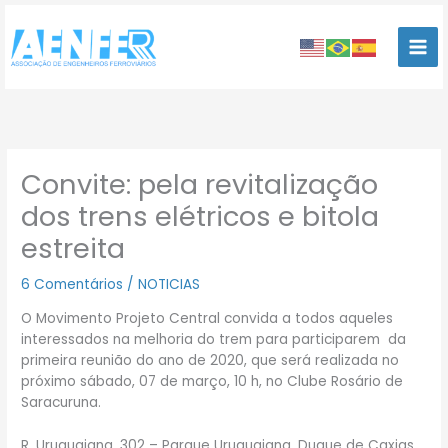
Ir
para
o
conteúdo
Convite: pela revitalização
dos trens elétricos e bitola
estreita
6 Comentários
/
NOTICIAS
O Movimento Projeto Central convida a todos aqueles
interessados na melhoria do trem para participarem da
primeira reunião do ano de 2020, que será realizada no
próximo sábado, 07 de março, 10 h, no Clube Rosário de
Saracuruna.
R. Uruguaiana, 302 – Parque Uruguaiana, Duque de Caxias.