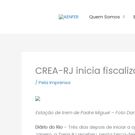
Ir
para
Quem Somos
o
conteúdo
CREA-RJ inicia fiscali
/
Pela Imprensa
Estação de trem de Padre Miguel – Foto Dani
Diário do Rio
– Três dias depois de iniciar a
Janeiro, a Trens RJ recebeu, nesta terça-fe