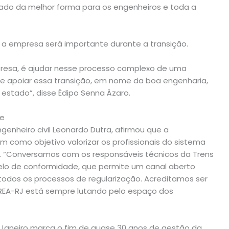
tado da melhor forma para os engenheiros e toda a
 a empresa será importante durante a transição.
presa, é ajudar nesse processo complexo de uma
 e apoiar essa transição, em nome da boa engenharia,
estado”, disse Édipo Senna Ázaro.
de
enheiro civil Leonardo Dutra, afirmou que a
m como objetivo valorizar os profissionais do sistema
 “Conversamos com os responsáveis técnicos da Trens
elo de conformidade, que permite um canal aberto
odos os processos de regularização. Acreditamos ser
CREA-RJ está sempre lutando pelo espaço dos
e Janeiro marca o fim de quase 30 anos de gestão da