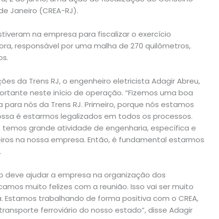
de Janeiro (CREA-RJ).
iveram na empresa para fiscalizar o exercício
ora, responsável por uma malha de 270 quilômetros,
os.
s da Trens RJ, o engenheiro eletricista Adagir Abreu,
ortante neste início de operação. “Fizemos uma boa
a para nós da Trens RJ. Primeiro, porque nós estamos
sa é estarmos legalizados em todos os processos.
 temos grande atividade de engenharia, específica e
ros na nossa empresa. Então, é fundamental estarmos
.
o deve ajudar a empresa na organização dos
camos muito felizes com a reunião. Isso vai ser muito
. Estamos trabalhando de forma positiva com o CREA,
ransporte ferroviário do nosso estado”, disse Adagir