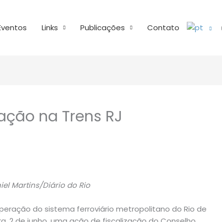
Eventos
Links
Publicações
Contato
zação na Trens RJ
el Martins/Diário do Rio
 operação do sistema ferroviário metropolitano do Rio de
ira, 2 de junho, uma ação de fiscalização do Conselho