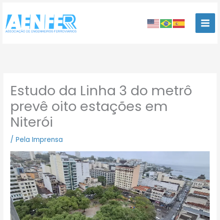
Ir
para
o
conteúdo
Estudo da Linha 3 do metrô
prevê oito estações em
Niterói
/
Pela Imprensa