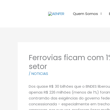
Ir
para
Quem Somos
o
conteúdo
Ferrovias ficam com 1
setor
/
NOTICIAS
Dos quase R$ 30 bilhões que o BNDES liberou
apenas R$ 226 milhões (menos de 1%) foram 
contramão das exigências do governo fede
concessionada – especialmente em trechos 
empresas, por sua vez, preferem fazer mel