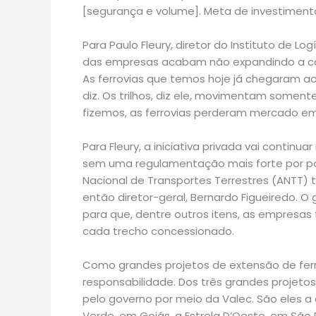
[segurança e volume]. Meta de investimento
Para Paulo Fleury, diretor do Instituto de Log
das empresas acabam não expandindo a cap
As ferrovias que temos hoje já chegaram ao
diz. Os trilhos, diz ele, movimentam soment
fizemos, as ferrovias perderam mercado em
Para Fleury, a iniciativa privada vai conti
sem uma regulamentação mais forte por pa
Nacional de Transportes Terrestres (ANTT) t
então diretor-geral, Bernardo Figueiredo. 
para que, dentre outros itens, as empre
cada trecho concessionado.
Como grandes projetos de extensão de ferro
responsabilidade. Dos três grandes projeto
pelo governo por meio da Valec. São eles a
Verde, em Goiás, a Estrela D’Oeste, em São P