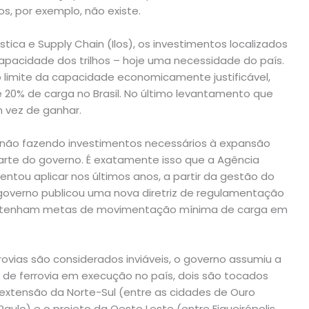
s, por exemplo, não existe.
ística e Supply Chain (Ilos), os investimentos localizados
acidade dos trilhos – hoje uma necessidade do país.
 limite da capacidade economicamente justificável,
e 20% de carga no Brasil. No último levantamento que
 vez de ganhar.
nuar não fazendo investimentos necessários à expansão
rte do governo. É exatamente isso que a Agência
entou aplicar nos últimos anos, a partir da gestão do
O governo publicou uma nova diretriz de regulamentação
sas tenham metas de movimentação mínima de carga em
vias são considerados inviáveis, o governo assumiu a
s de ferrovia em execução no país, dois são tocados
 extensão da Norte-Sul (entre as cidades de Ouro
aulo) e o projeto da Oeste Leste (entre Figueirópolis,