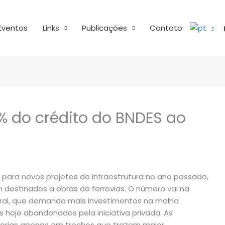
Eventos
Links
Publicações
Contato
% do crédito do BNDES ao
 para novos projetos de infraestrutura no ano passado,
destinados a obras de ferrovias. O número vai na
ral, que demanda mais investimentos na malha
hoje abandonados pela iniciativa privada. As
horias apenas em trechos que trazem maior