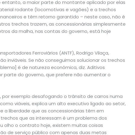
No entanto, a maior parte do montante aplicado por elas
erial rodante (locomotivas e vagões) e a trechos
inanceiros e têm retorno garantido – neste caso, não é
utros trechos trazem, as concessionárias simplesmente
tros da malha, nas contas do governo, está hoje
sportadores Ferroviários (ANTF), Rodrigo Vilaça,
ão inviáveis. Se não conseguimos solucionar os trechos
blema] é de natureza econômica, diz. Aditivos
or parte do governo, que prefere não aumentar o
, por exemplo desafogando o trânsito de carros numa
como viáveis, explica um alto executivo ligado ao setor,
que a liberdade que as concessionárias têm em
 trechos que as interessam é um problema dos
 olho o contrato hoje, existem muitas coisas
são de serviço público com apenas duas metas