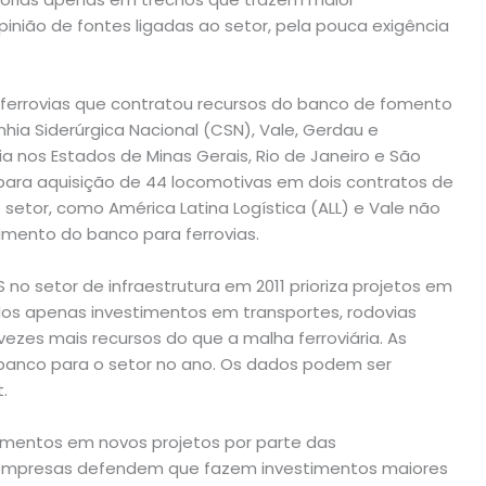
inião de fontes ligadas ao setor, pela pouca exigência
 ferrovias que contratou recursos do banco de fomento
hia Siderúrgica Nacional (CSN), Vale, Gerdau e
ia nos Estados de Minas Gerais, Rio de Janeiro e São
para aquisição de 44 locomotivas em dois contratos de
setor, como América Latina Logística (ALL) e Vale não
amento do banco para ferrovias.
o setor de infraestrutura em 2011 prioriza projetos em
ados apenas investimentos em transportes, rodovias
ezes mais recursos do que a malha ferroviária. As
banco para o setor no ano. Os dados podem ser
.
mentos em novos projetos por parte das
as empresas defendem que fazem investimentos maiores