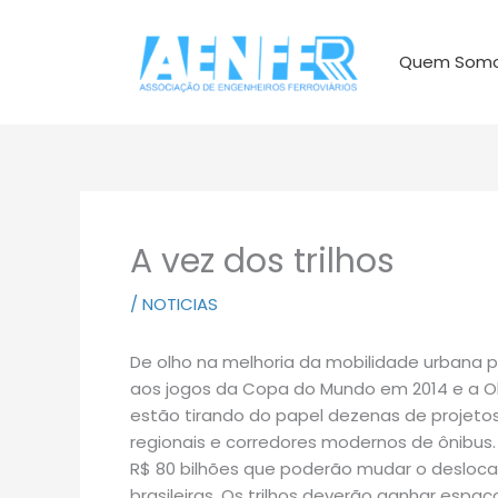
Ir
para
Quem Som
o
conteúdo
A vez dos trilhos
/
NOTICIAS
De olho na melhoria da mobilidade urbana pa
aos jogos da Copa do Mundo em 2014 e a Ol
estão tirando do papel dezenas de projetos 
regionais e corredores modernos de ônibus
R$ 80 bilhões que poderão mudar o desloc
brasileiras. Os trilhos deverão ganhar espa