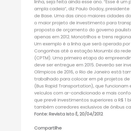
linha, seja feita ainda esse ano. “Esse é u
ampla cadeia”, diz Paulo Godoy, presidente d
de Base. Uma das cinco maiores cidades do
o maior projeto de investimento para transp
proposta de orçamento do governo paulista
apenas em 2012. Monotrilhos e trens region
Um exemplo é a linha que será operada por 
Congonhas até a estação Morumbi da rede 
(CPTM). Uma primeira etapa do empreendime
deve ser entregue em 2015. Deverão ser inve
Olímpicos de 2016, o Rio de Janeiro está t
trabalhado para colocar em pé projetos de
(Bus Rapid Transportation), que funciona
veículos com ar-condicionado e mais confor
que prevê investimentos superiores a R$ 1 bil
também corredores exclusivos de ônibus cap
Fonte: Revista Isto É, 20/04/2012
Compartilhe