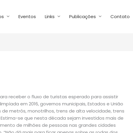
os
Eventos
Links
Publicações
Contato
ra receber o fluxo de turistas esperado para assistir
impíada em 2016, governos municipais, Estados e União
de metrôs, monotrilhos, trens de alta velocidade, trens
. Estima-se que nesta década sejam investidos mais de
amento de milhões de pessoas nas grandes cidades
ço. “Não dá mais para ficar apenas sobre as rodas dos