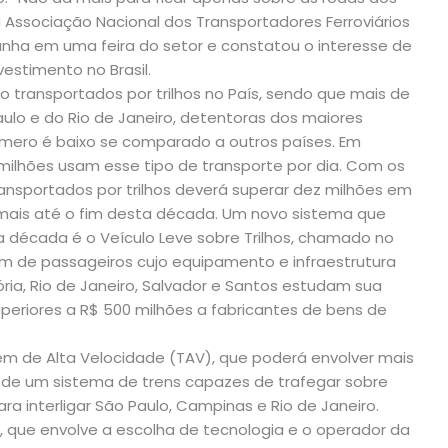
da Associação Nacional dos Transportadores Ferroviários
nha em uma feira do setor e constatou o interesse de
estimento no Brasil.
o transportados por trilhos no País, sendo que mais de
ulo e do Rio de Janeiro, detentoras dos maiores
úmero é baixo se comparado a outros países. Em
 milhões usam esse tipo de transporte por dia. Com os
ansportados por trilhos deverá superar dez milhões em
mais até o fim desta década. Um novo sistema que
ta década é o Veículo Leve sobre Trilhos, chamado no
em de passageiros cujo equipamento e infraestrutura
ria, Rio de Janeiro, Salvador e Santos estudam sua
periores a R$ 500 milhões a fabricantes de bens de
m de Alta Velocidade (TAV), que poderá envolver mais
o de um sistema de trens capazes de trafegar sobre
ara interligar São Paulo, Campinas e Rio de Janeiro.
a, que envolve a escolha de tecnologia e o operador da