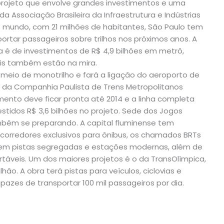
m projeto que envolve grandes investimentos e uma
a Associação Brasileira da Infraestrutura e Indústrias
 mundo, com 21 milhões de habitantes, São Paulo tem
ortar passageiros sobre trilhos nos próximos anos. A
 é de investimentos de R$ 4,9 bilhões em metrô,
ais também estão na mira.
meio de monotrilho e fará a ligação do aeroporto de
da Companhia Paulista de Trens Metropolitanos
nto deve ficar pronta até 2014 e a linha completa
stidos R$ 3,6 bilhões no projeto. Sede dos Jogos
ambém se preparando. A capital fluminense tem
 corredores exclusivos para ônibus, os chamados BRTs
m em pistas segregadas e estações modernas, além de
táveis. Um dos maiores projetos é o da TransOlímpica,
hão. A obra terá pistas para veículos, ciclovias e
azes de transportar 100 mil passageiros por dia.