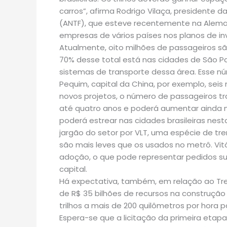
carros”, afirma Rodrigo Vilaça, presidente 
(ANTF), que esteve recentemente na Alema
empresas de vários países nos planos de inv
Atualmente, oito milhões de passageiros sã
70% desse total está nas cidades de São Pa
sistemas de transporte dessa área. Esse n
Pequim, capital da China, por exemplo, seis
novos projetos, o número de passageiros tr
até quatro anos e poderá aumentar ainda 
poderá estrear nas cidades brasileiras nes
jargão do setor por VLT, uma espécie de tr
são mais leves que os usados no metrô. Vitó
adoção, o que pode representar pedidos su
capital.
Há expectativa, também, em relação ao Tre
de R$ 35 bilhões de recursos na construçã
trilhos a mais de 200 quilômetros por hora p
Espera-se que a licitação da primeira etap