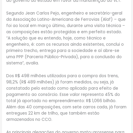
ao governo do estado em favor da manutenção do VLT.
Segundo Jean Carlos Pejo, engenheiro e secretário-geral
da Associação Latino-Americana de Ferrovias (Alaf) – que
foi ao local em março último, durante uma visita técnica –
as composições estão protegidas e em perfeito estado.
“A solução que eu entendo, hoje, como técnico e
engenheiro, é: com os recursos ainda existentes, conclui o
primeiro trecho, entrega para a sociedade e aí abre-se
uma PPP (Parceria Público-Privada), para a conclusão do
sistema”, avalia.
Dos R$ 498 milhões utilizados para a compra dos trens,
98,2% (R$ 489 milhões) já foram medidos, ou seja, já
constatado pelo estado como aplicado para efeito de
pagamento ao consórcio. Esse valor representa 45% do
total já aportado no empreendimento: R$ 1,066 bilhão.
Além das 40 composições, com sete carros cada, já foram
entregues 22 km de trilho, que também estão
armazenados no CCO.
As principais alegações do governo mato-grossense para