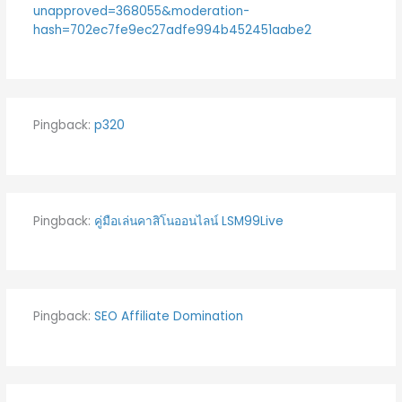
unapproved=368055&moderation-
hash=702ec7fe9ec27adfe994b452451aabe2
Pingback:
p320
Pingback:
คู่มือเล่นคาสิโนออนไลน์ LSM99Live
Pingback:
SEO Affiliate Domination