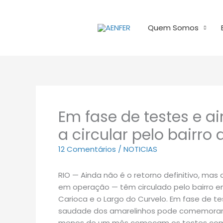
Ir
para
Quem Somos
o
conteúdo
Em fase de testes e a
a circular pelo bairro
12 Comentários
/
NOTICIAS
RIO — Ainda não é o retorno definitivo, mas
em operação — têm circulado pelo bairro em
Carioca e o Largo do Curvelo. Em fase de 
saudade dos amarelinhos pode comemorar. 
menos de um mês começam os testes com p