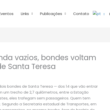
Eventos
Links
Publicações
Contato
inda vazios, bondes voltam
 de Santa Teresa
 dois bondes de Santa Teresa — dos 14 que vão entrar
 um trecho de 2,7 quilômetros, entre a Estação
testes, eles trafegam sem passageiros. Quem tem
Segundo a Secretaria estadual de Transportes, em
assageiros, no mesmo trecho, fora do horário de