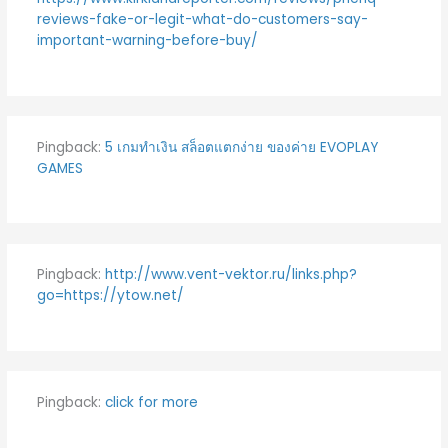
reviews-fake-or-legit-what-do-customers-say-
important-warning-before-buy/
Pingback:
5 เกมทำเงิน สล็อตแตกง่าย ของค่าย EVOPLAY
GAMES
Pingback:
http://www.vent-vektor.ru/links.php?
go=https://ytow.net/
Pingback:
click for more