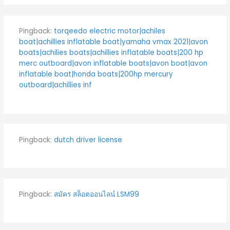
Pingback:
torqeedo electric motor|achiles
boat|achillies inflatable boat|yamaha vmax 2021|avon
boats|achilies boats|achillies inflatable boats|200 hp
merc outboard|avon inflatable boats|avon boat|avon
inflatable boat|honda boats|200hp mercury
outboard|achillies inf
Pingback:
dutch driver license
Pingback:
สมัคร สล็อตออนไลน์ LSM99