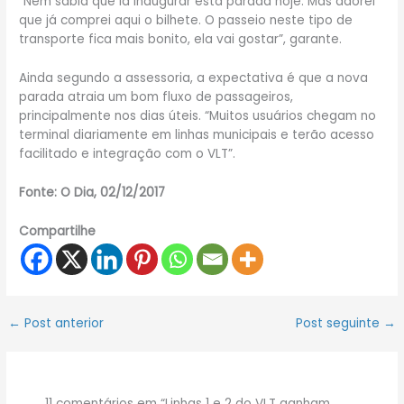
“Nem sabia que ia inaugurar esta parada hoje. Mas adorei
que já comprei aqui o bilhete. O passeio neste tipo de
transporte fica mais bonito, ela vai gostar”, garante.
Ainda segundo a assessoria, a expectativa é que a nova
parada atraia um bom fluxo de passageiros,
principalmente nos dias úteis. “Muitos usuários chegam no
terminal diariamente em linhas municipais e terão acesso
facilitado e integração com o VLT”.
Fonte: O Dia, 02/12/2017
Compartilhe
←
Post anterior
Post seguinte
→
11 comentários em “Linhas 1 e 2 do VLT ganham