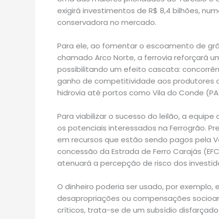
exigirá investimentos de R$ 8,4 bilhões, n
conservadora no mercado.
Para ele, ao fomentar o escoamento de grã
chamado Arco Norte, a ferrovia reforçará um
possibilitando um efeito cascata: concorrê
ganho de competitividade aos produtores agr
hidrovia até portos como Vila do Conde (PA
Para viabilizar o sucesso do leilão, a equi
os potenciais interessados na Ferrogrão. Pr
em recursos que estão sendo pagos pela Va
concessão da Estrada de Ferro Carajás (EFC
atenuará a percepção de risco dos investid
O dinheiro poderia ser usado, por exemplo
desapropriações ou compensações socioam
críticos, trata-se de um subsídio disfarçado