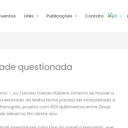
Eventos
Links
Publicações
Contato
idade questionada
Rumo -, ou Tarcísio Freitas-Rubens Ometto se houver a
a extensão da Malha Norte precisa ser interpretada à
 a Ferrogrão, projeto com 933 quilômetros entre Sinop
de leiloar no fim deste ano.
rair investidores para tirar do papel a Ferrogrão, que