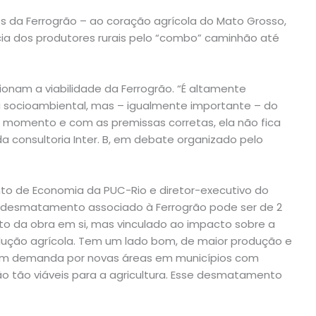
es da Ferrogrão – ao coração agrícola do Mato Grosso,
ncia dos produtores rurais pelo “combo” caminhão até
onam a viabilidade da Ferrogrão. “É altamente
a socioambiental, mas – igualmente importante – do
e momento e com as premissas corretas, ela não fica
da consultoria Inter. B, em debate organizado pelo
to de Economia da PUC-Rio e diretor-executivo do
e o desmatamento associado à Ferrogrão pode ser de 2
to da obra em si, mas vinculado ao impacto sobre a
dução agrícola. Tem um lado bom, de maior produção e
ém demanda por novas áreas em municípios com
ão tão viáveis para a agricultura. Esse desmatamento