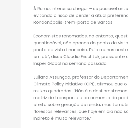
À Rumo, interessa chegar – se possível ant
evitando o risco de perder a atual preferê
Rondonópolis-trem-porto de Santos.
Economistas renomados, no entanto, questi
questionável, não apenas do ponto de vist
ponto de vista financeiro. Pelo menos nest
em pé”, disse Claudio Frischtak, presidente 
Insper Global na semana passada.
Juliano Assunção, professor do Departamen
Climate Policy Initiative (CPI), afirmou qu
mil km quadrados. “Não é o desflorestamen
matriz de transporte e ao aumento da pro
efeito sobre geração de renda, mas tamb
florestas relevantes, que hoje em dia não s
indireto é muito relevante.”