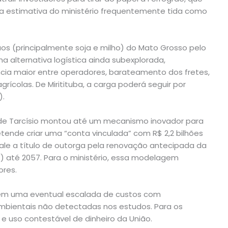
uma estimativa do ministério frequentemente tida como
os (principalmente soja e milho) do Mato Grosso pelo
a alternativa logística ainda subexplorada,
ncia maior entre operadores, barateamento dos fretes,
ícolas. De Miritituba, a carga poderá seguir por
).
pe de Tarcísio montou até um mecanismo inovador para
etende criar uma “conta vinculada” com R$ 2,2 bilhões
le a título de outorga pela renovação antecipada da
) até 2057. Para o ministério, essa modelagem
ores.
, em uma eventual escalada de custos com
bientais não detectadas nos estudos. Para os
 e uso contestável de dinheiro da União.