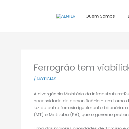
Ir
para
Quem Somos
o
conteúdo
Ferrogrão tem viabil
/
NOTICIAS
A divergência Ministério da Infraestrutura-
necessidade de personificá-la – em torno d
luz de outra ferrovia igualmente bilionária:
(MT) e Miritituba (PA), que o governo preten
Uma das maiores prioridades de Tarcísio é at