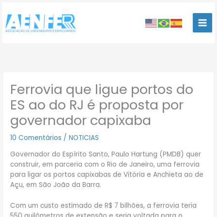
Ir
para
o
conteúdo
Ferrovia que ligue portos do
ES ao do RJ é proposta por
governador capixaba
10 Comentários
/
NOTICIAS
Governador do Espírito Santo, Paulo Hartung (PMDB) quer
construir, em parceria com o Rio de Janeiro, uma ferrovia
para ligar os portos capixabas de Vitória e Anchieta ao de
Açu, em São João da Barra.
Com um custo estimado de R$ 7 bilhões, a ferrovia teria
550 quilômetros de extensão e seria voltada para o