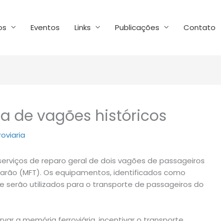
os
Eventos
Links
Publicações
Contato
ma de vagões históricos
oviaria
s serviços de reparo geral de dois vagões de passageiros
barão (MFT). Os equipamentos, identificados como
serão utilizados para o transporte de passageiros do
var a memória ferroviária, incentivar o transporte