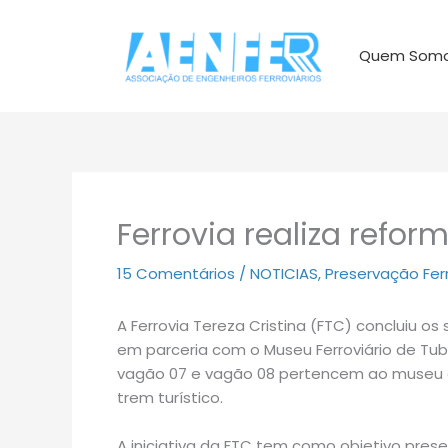
Ir
para
Quem Som
o
conteúdo
Ferrovia realiza refor
15 Comentários
/
NOTICIAS
,
Preservação Ferr
A Ferrovia Tereza Cristina (FTC) concluiu o
em parceria com o Museu Ferroviário de Tu
vagão 07 e vagão 08 pertencem ao museu e 
trem turístico.
A iniciativa da FTC tem como objetivo preser