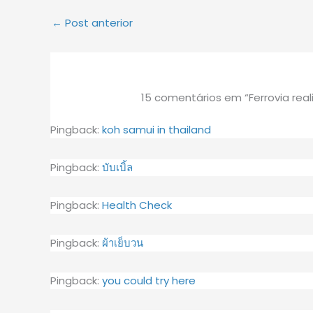
←
Post anterior
15 comentários em “Ferrovia real
Pingback:
koh samui in thailand
Pingback:
บับเบิ้ล
Pingback:
Health Check
Pingback:
ผ้าเย็บวน
Pingback:
you could try here