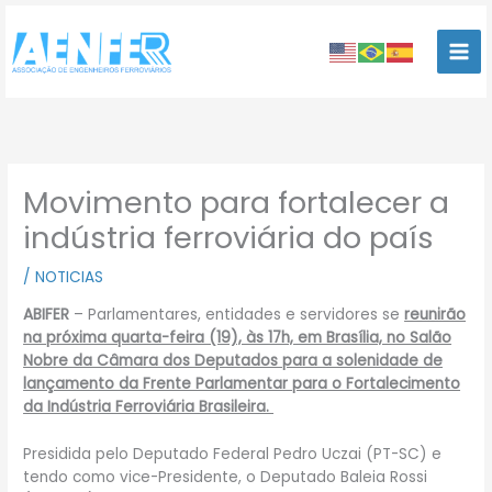
Ir
para
o
conteúdo
Movimento para fortalecer a
indústria ferroviária do país
/
NOTICIAS
ABIFER
– Parlamentares, entidades e servidores se
reunirão
na próxima quarta-feira (19), às 17h, em Brasília, no Salão
Nobre da Câmara dos Deputados para a solenidade de
lançamento da Frente Parlamentar para o Fortalecimento
da Indústria Ferroviária Brasileira.
Presidida pelo Deputado Federal Pedro Uczai (PT-SC) e
tendo como vice-Presidente, o Deputado Baleia Rossi