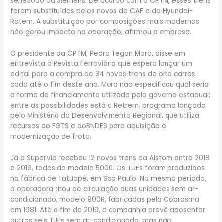
série3000 da Siemens. De acordo com a CPTM, esses trens
foram substituídos pelos novos da CAF e da Hyundai-
Rotem. A substituição por composições mais modernas
não gerou impacto na operação, afirmou a empresa.
O presidente da CPTM, Pedro Tegon Moro, disse em
entrevista à Revista Ferroviária que espera lançar um
edital para a compra de 34 novos trens de oito carros
cada até o fim deste ano. Moro não especificou qual seria
a forma de financiamento utilizada pelo governo estadual;
entre as possibilidades está o Retrem, programa lançado
pelo Ministério do Desenvolvimento Regional, que utiliza
recursos do FGTS e doBNDES para aquisição e
modernização de frota.
Já a SuperVia recebeu 12 novos trens da Alstom entre 2018
e 2019, todos do modelo 5000. Os TUEs foram produzidos
na fábrica de Tatuapé, em São Paulo. No mesmo período,
a operadora tirou de circulação duas unidades sem ar-
condicionado, modelo 900R, fabricadas pela Cobrasma
em 1981. Até o fim de 2019, a companhia prevê aposentar
outros seis TUEs sem ar-condicionado, mas não