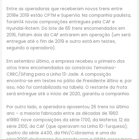
Entre as operadoras que receberam novos trens entre
2018e 2019 estão CPTM e SuperVia. Na companhia paulista,
foram14 novas composições entregues pela CAF e
Hyundai-Rotem. Do lote de 65 trens encomendados em
2016, faltam dois da CAF entrarem em operação (um será
entregue até o fim de 2019 e outro está em testes,
segundo a operadora).
Em setembro último, a empresa recebeu o primeiro dos
oitos trens encomendados ao consórcio Temoinsa-
CRRC/Sifang para a Linha 13-Jade. A composição
encontra-se em testes no pátio de Presidente Altino e, por
isso, não foi contabilizada na tabela. O restante da frota
será entregue até o início de 2020, garantiu a companhia.
Por outro lado, a operadora aposentou 26 trens no último
ano – a maioria fabricada entre as décadas de 1960
e1980: nove composições da série 1700, da Mafersa; 12 da
série 2100, da CAF (que operavam na Linha 10-Turquesa);
quatro da série 4400, da FNV/Cobrasma; e uma da