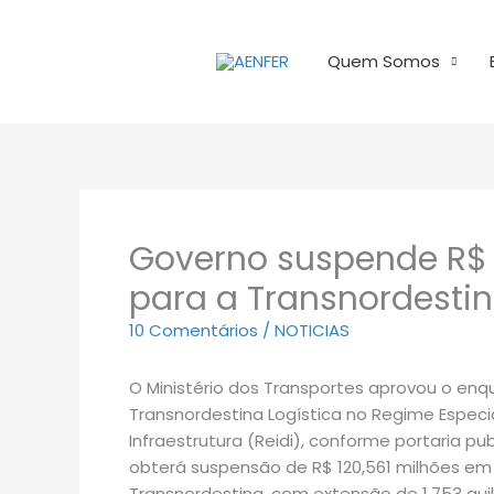
Ir
para
Quem Somos
o
conteúdo
Governo suspende R$ 
para a Transnordesti
10 Comentários
/
NOTICIAS
O Ministério dos Transportes aprovou o e
Transnordestina Logística no Regime Especi
Infraestrutura (Reidi), conforme portaria pu
obterá suspensão de R$ 120,561 milhões em 
Transnordestina, com extensão de 1.753 quilô