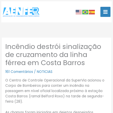
Ir
para
o
conteúdo
Incêndio destrói sinalização
de cruzamento da linha
férrea em Costa Barros
161 Comentários
/
NOTICIAS
O Centro de Controle Operacional da SuperVia acionou o
Corpo de Bombeiros para conter um incêndio na
passagem em nível oficial localizada próximo à estação
Costa Barros (ramal Belford Roxo) na tarde de segunda-
feira (28).
As chamas foram iniciadas em dejetos despejados