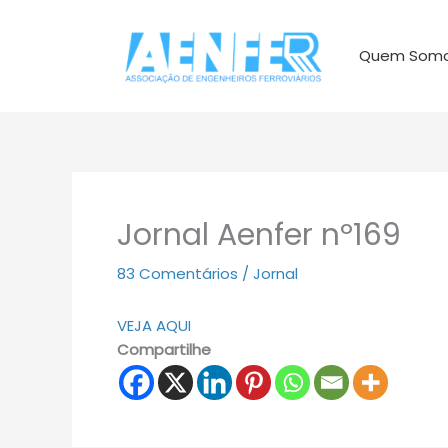
Ir
para
Quem Som
o
conteúdo
Jornal Aenfer nº169
83 Comentários
/
Jornal
VEJA AQUI
Compartilhe