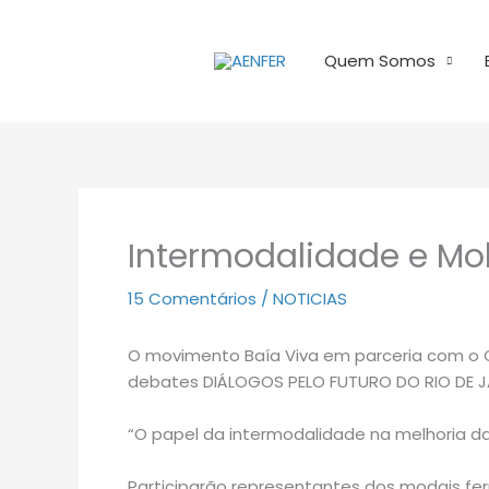
Ir
para
Quem Somos
o
conteúdo
Intermodalidade e Mo
15 Comentários
/
NOTICIAS
O movimento Baía Viva em parceria com o Cl
debates DIÁLOGOS PELO FUTURO DO RIO DE J
“O papel da intermodalidade na melhoria da
Participarão representantes dos modais ferrov