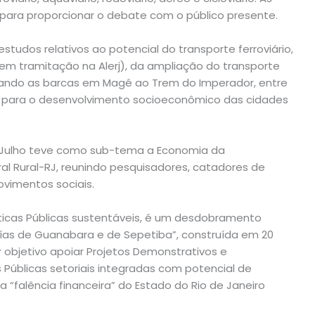
s para proporcionar o debate com o público presente.
tudos relativos ao potencial do transporte ferroviário,
 em tramitação na Alerj), da ampliação do transporte
igando as barcas em Magé ao Trem do Imperador, entre
s para o desenvolvimento socioeconômico das cidades
de Julho teve como sub-tema a Economia da
al Rural-RJ, reunindo pesquisadores, catadores de
ovimentos sociais.
líticas Públicas sustentáveis, é um desdobramento
ías de Guanabara e de Sepetiba”, construída em 20
r objetivo apoiar Projetos Demonstrativos e
s Públicas setoriais integradas com potencial de
 “falência financeira” do Estado do Rio de Janeiro