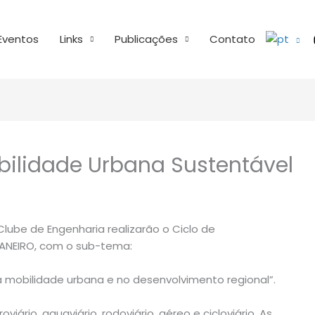
Eventos
Links
Publicações
Contato
bilidade Urbana Sustentável
ube de Engenharia realizarão o Ciclo de
ANEIRO, com o sub-tema:
 mobilidade urbana e no desenvolvimento regional”.
iário, aquaviário, rodoviário, aéreo e cicloviário. As