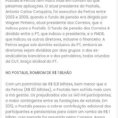
Postalis e Petros têm muito mais em comum do que
péssimas aplicações. O atual presidente do Postalis,
Antonio Carlos Conquista, foi executivo da Petros entre
2003 e 2009, quando o fundo de pensão era dirigido por
Wagner Pinheiro, atual presidente dos Correios, que o
indicou para o Postalis. O fundo de pensão dos Correios é
dividido entre o PT, que indicou o presidente, e o PMDB,
que indicou os outros diretores, inclusive o financeiro. A
Petros segue sob domínio exclusivo do PT, embora as
diretorias sejam divididas por dois grupos: o dos ex-
sindicalistas bancários e o dos petroleiros, todos oriundos
da CUT, braço sindical do PT.
NO POSTALIS, ROMBOM DE R$ 1 BILHÃO
Com um patrimônio de R$ 6,8 bilhões, bem menor que o
da Petros (R$ 60 bilhões), o Postalis tem sofrido mais com
a má gestão. Os prejudicados são os 140 mil participantes,
o maior contingente entre as fundações de estatais. Em
2012, o Postalis passou a cobrar contribuição adicional dos
participantes e pensionistas para cobrir um rombo de R$ 1
bilhão, cuja metade foi assumida pelos Correios. Agora,