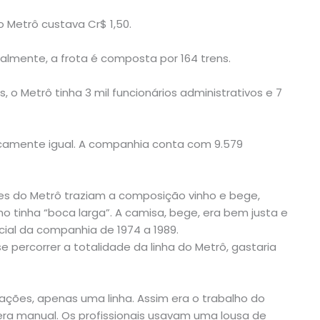
o Metrô custava Cr$ 1,50.
tualmente, a frota é composta por 164 trens.
s, o Metrô tinha 3 mil funcionários administrativos e 7
icamente igual. A companhia conta com 9.579
ormes do Metrô traziam a composição vinho e bege,
o tinha “boca larga”. A camisa, bege, era bem justa e
icial da companhia de 1974 a 1989.
se percorrer a totalidade da linha do Metrô, gastaria
ações, apenas uma linha. Assim era o trabalho do
era manual. Os profissionais usavam uma lousa de