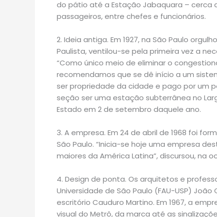
do pátio até a Estação Jabaquara – cerca 
passageiros, entre chefes e funcionários.
2. Ideia antiga. Em 1927, na São Paulo orgu
Paulista, ventilou-se pela primeira vez a ne
“Como único meio de eliminar o congestiona
recomendamos que se dê início a um sistem
ser propriedade da cidade e pago por um 
seção ser uma estação subterrânea no Larg
Estado em 2 de setembro daquele ano.
3. A empresa. Em 24 de abril de 1968 foi f
São Paulo. “Inicia-se hoje uma empresa de
maiores da América Latina”, discursou, na oca
4. Design de ponta. Os arquitetos e profes
Universidade de São Paulo (FAU-USP) João 
escritório Cauduro Martino. Em 1967, a emp
visual do Metrô, da marca até as sinalizaçõ