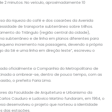
de 2 minutos. No veículo, aproximadamente 10
lhosa da riqueza do café e dos casarões da Avenida
cessidade de transporte subterrâneo sobre trilhos.
mento do Triângulo (região central da cidade),
a subterrâneo e de linha em planos diferentes para
pequeno incremento nas passagens, devendo a própria
o da Sé e uma linha em direção leste”, escreveu o
ormada oficialmente a Companhia do Metropolitano de
stinada a ombrear-se, dentro de pouco tempo, com as
sião, o prefeito Faria Lima.
sores da Faculdade de Arquitetura e Urbanismo da
Carlos Cauduro e Ludovico Martino fundaram, em 1964, o
resa desenvolveu o projeto que norteou a identidade
es das estações.