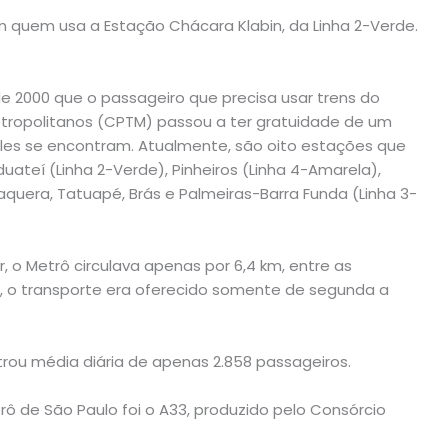
em quem usa a Estação Chácara Klabin, da Linha 2-Verde.
o de 2000 que o passageiro que precisa usar trens do
tropolitanos (CPTM) passou a ter gratuidade de um
les se encontram. Atualmente, são oito estações que
uateí (Linha 2-Verde), Pinheiros (Linha 4-Amarela),
taquera, Tatuapé, Brás e Palmeiras-Barra Funda (Linha 3-
 o Metrô circulava apenas por 6,4 km, entre as
io, o transporte era oferecido somente de segunda a
trou média diária de apenas 2.858 passageiros.
trô de São Paulo foi o A33, produzido pelo Consórcio