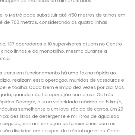
zenagem de materiais em almoxarifados.
e, o Metrô pode substituir até 450 metros de trilhos em
é de 700 metros, considerando as quatro linhas
dia, 137 operadores e 10 supervisores atuam no Centro
s cinco linhas e do monotrilho, mesmo durante a
cial.
os trens em funcionamento há uma faxina rápida ao
odízio, realizam essa operação, munidos de vassouras e
pel e toalha. Cada trem é limpo dez vezes por dia. Mas
gada, quando não há operação comercial. Os três
ápidos. Devagar, a uma velocidade máxima de 5 km/h,
r máquina semelhante a um lava-rápido de carros. Em 20
a: dez litros de detergente e mil litros de água são
Em seguida, entram em ação os funcionários: com os
os são divididos em equipes de três integrantes. Cada