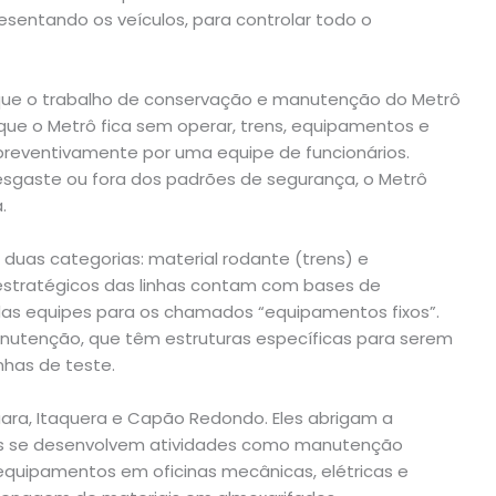
esentando os veículos, para controlar todo o
 que o trabalho de conservação e manutenção do Metrô
que o Metrô fica sem operar, trens, equipamentos e
preventivamente por uma equipe de funcionários.
gaste ou fora dos padrões de segurança, o Metrô
.
 duas categorias: material rodante (trens) e
 estratégicos das linhas contam com bases de
das equipes para os chamados “equipamentos fixos”.
nutenção, que têm estruturas específicas para serem
nhas de teste.
uara, Itaquera e Capão Redondo. Eles abrigam a
es se desenvolvem atividades como manutenção
 equipamentos em oficinas mecânicas, elétricas e