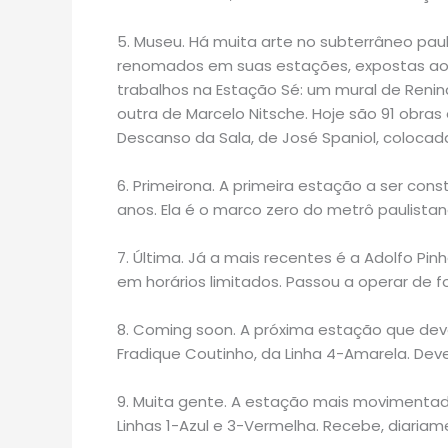
5. Museu. Há muita arte no subterrâneo paul
renomados em suas estações, expostas ao 
trabalhos na Estação Sé: um mural de Renina
outra de Marcelo Nitsche. Hoje são 91 obras
Descanso da Sala, de José Spaniol, colocada
6. Primeirona. A primeira estação a ser con
anos. Ela é o marco zero do metrô paulistan
7. Última. Já a mais recentes é a Adolfo Pinhe
em horários limitados. Passou a operar de f
8. Coming soon. A próxima estação que dev
Fradique Coutinho, da Linha 4-Amarela. Dev
9. Muita gente. A estação mais movimentada
Linhas 1-Azul e 3-Vermelha. Recebe, diariam