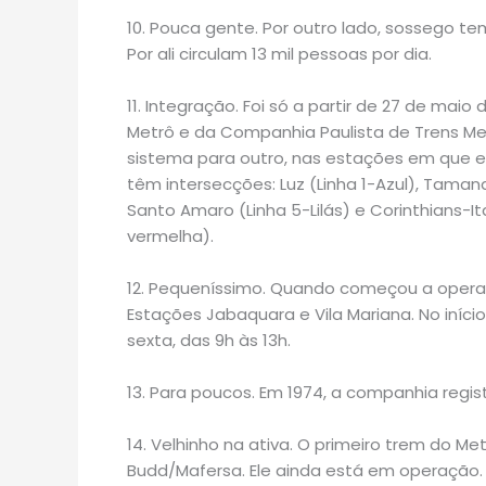
10. Pouca gente. Por outro lado, sossego t
Por ali circulam 13 mil pessoas por dia.
11. Integração. Foi só a partir de 27 de mai
Metrô e da Companhia Paulista de Trens Me
sistema para outro, nas estações em que e
têm intersecções: Luz (Linha 1-Azul), Tamand
Santo Amaro (Linha 5-Lilás) e Corinthians-I
vermelha).
12. Pequeníssimo. Quando começou a operar,
Estações Jabaquara e Vila Mariana. No iníc
sexta, das 9h às 13h.
13. Para poucos. Em 1974, a companhia regis
14. Velhinho na ativa. O primeiro trem do Me
Budd/Mafersa. Ele ainda está em operação.