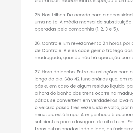
eletrônicas; recebimento, inspeção e arma
25. Nos trilhos. De acordo com a necessidad
uma noite. A média mensal de substituição 
operadas pela companhia (1, 2, 3 e 5).
26. Controle. Em revezamento 24 horas por 
de Controle. A eles cabe gerir o tráfego da
madrugada, quando não há operação comer
27. Hora do banho. Entre as estações com 
longo do dia. São 42 funcionários que, em r
pás e, em caso de algum resíduo líquido, pa
a hora do banho dos trens ocorre na madru
pátios se convertem em verdadeiros lava-r
o veículo passa três vezes, ida e volta, po
minutos, está limpo. A engenhoca é econômic
suficientes para a lavagem de oito trens. 
trens estacionados lado a lado, os faxineir