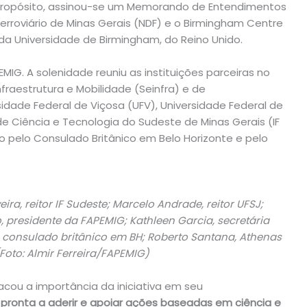
opósito, assinou-se um Memorando de Entendimentos
rroviário de Minas Gerais (NDF) e o Birmingham Centre
da Universidade de Birmingham, do Reino Unido.
MIG. A solenidade reuniu as instituições parceiras no
nfraestrutura e Mobilidade (Seinfra) e de
dade Federal de Viçosa (UFV), Universidade Federal de
 de Ciência e Tecnologia do Sudeste de Minas Gerais (IF
o pelo Consulado Britânico em Belo Horizonte e pelo
ra, reitor IF Sudeste; Marcelo Andrade, reitor UFSJ;
o, presidente da FAPEMIG; Kathleen Garcia, secretária
e consulado britânico em BH; Roberto Santana, Athenas
Foto: Almir Ferreira/FAPEMIG)
acou a importância da iniciativa em seu
pronta a aderir e apoiar ações baseadas em ciência e