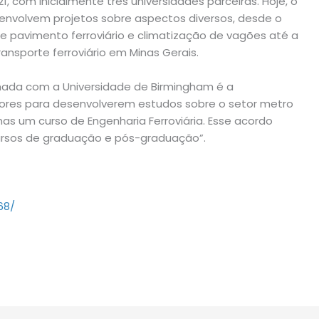
 com inicialmente três universidades parceiras. Hoje, o
senvolvem projetos sobre aspectos diversos, desde o
 pavimento ferroviário e climatização de vagões até a
ansporte ferroviário em Minas Gerais.
rmada com a Universidade de Birmingham é a
dores para desenvolverem estudos sobre o setor metro
nas um curso de Engenharia Ferroviária. Esse acordo
rsos de graduação e pós-graduação”.
68/