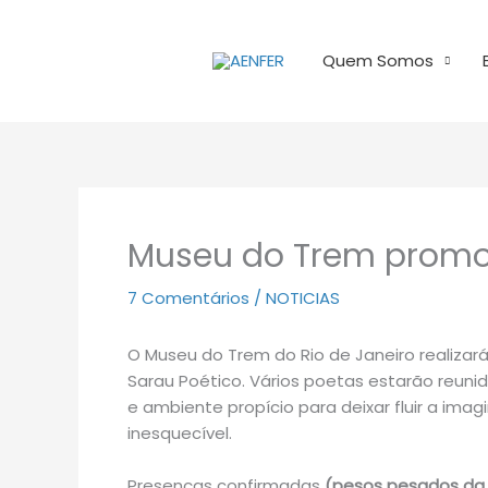
Ir
para
Quem Somos
o
conteúdo
Museu do Trem promo
7 Comentários
/
NOTICIAS
O Museu do Trem do Rio de Janeiro realizará
Sarau Poético. Vários poetas estarão reuni
e ambiente propício para deixar fluir a ima
inesquecível.
Presenças confirmadas
(pesos pesados da 