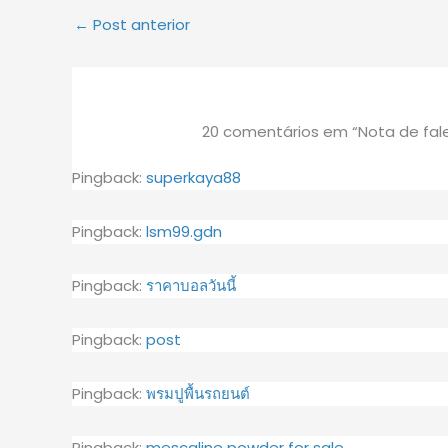
←
Post anterior
20 comentários em “Nota de fal
Pingback:
superkaya88
Pingback:
lsm99.gdn
Pingback:
ราคาบอลวันนี้
Pingback:
post
Pingback:
พรมปูพื้นรถยนต์
Pingback:
mescaline powder for sale