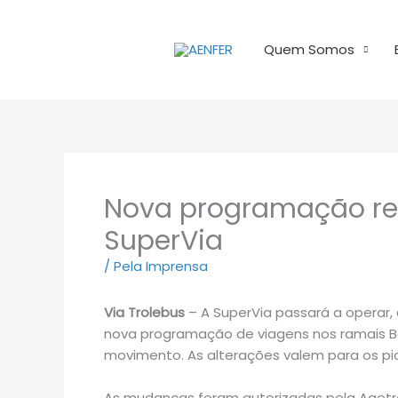
Ir
para
Quem Somos
o
conteúdo
Nova programação red
SuperVia
/
Pela Imprensa
Via Trolebus
– A SuperVia passará a operar, 
nova programação de viagens nos ramais Be
movimento. As alterações valem para os pico
As mudanças foram autorizadas pela Aget