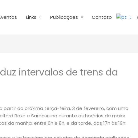
Eventos
Links
Publicações
Contato
uz intervalos de trens da
a partir da próxima terça-feira, 3 de fevereiro, com uma
lford Roxo e Saracuruna durante os horários de maior
s da manhã, entre 6h e 8h, e da tarde, das 17h às 19h.
ransp e se baseiam em estudos de demanda realizados