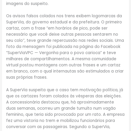
imagens do suspeito.
Os avisos falsos colados nos trens exibem logomarcas da
SuperVia, do governo estadual e da prefeitura. O primeiro
cartaz, com a frase “em horários de pico, pode ser
necessário que você deixe outras pessoas sentarem no
seu colo’’, teve grande repercussão nas redes sociais. Uma
foto da mensagem foi publicada na página do Facebook
“SuperViaVPC — Vergonha para o povo carioca” e teve
milhares de compartilhamentos. A mesma comunidade
virtual postou montagens com outras frases e um cartaz
em branco, com o qual internautas são estimulados a criar
suas próprias frases.
A SuperVia suspeita que o caso tem motivação política, já
que os cartazes foram colados às vésperas das eleições.
A concessionária destacou que, há aproximadamente
duas semanas, ocorreu um grande tumulto num vagão
feminino, que teria sido provocado por um rato. A empresa
fez uma vistoria no trem e mobilizou funcionários para
conversar com as passageiras. Segundo a SuperVia,