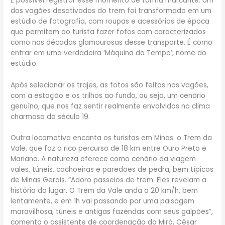
É possível registrar esse momento de forma marcante. Um
dos vagões desativados do trem foi transformado em um
estúdio de fotografia, com roupas e acessórios de época
que permitem ao turista fazer fotos com caracterizados
como nas décadas glamourosas desse transporte. É como
entrar em uma verdadeira ‘Máquina do Tempo’, nome do
estúdio.
Após selecionar os trajes, as fotos são feitas nos vagões,
com a estação e os trilhos ao fundo, ou seja, um cenário
genuíno, que nos faz sentir realmente envolvidos no clima
charmoso do século 19.
Outra locomotiva encanta os turistas em Minas: o Trem da
Vale, que faz o rico percurso de 18 km entre Ouro Preto e
Mariana. A natureza oferece como cenário da viagem
vales, túneis, cachoeiras e paredões de pedra, bem típicos
de Minas Gerais. “Adoro passeios de trem. Eles revelam a
história do lugar. O Trem da Vale anda a 20 km/h, bem
lentamente, e em 1h vai passando por uma paisagem
maravilhosa, túneis e antigas fazendas com seus galpões”,
comenta o assistente de coordenação da Miró, César