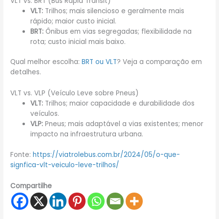
VLT vs. BRT (Bus Rapid Transit)
VLT:
Trilhos; mais silencioso e geralmente mais
rápido; maior custo inicial.
BRT:
Ônibus em vias segregadas; flexibilidade na
rota; custo inicial mais baixo.
Qual melhor escolha:
BRT ou VLT
? Veja a comparação em
detalhes.
VLT vs. VLP (Veículo Leve sobre Pneus)
VLT:
Trilhos; maior capacidade e durabilidade dos
veículos.
VLP:
Pneus; mais adaptável a vias existentes; menor
impacto na infraestrutura urbana.
Fonte:
https://viatrolebus.com.br/2024/05/o-que-
signfica-vlt-veiculo-leve-trilhos/
Compartilhe