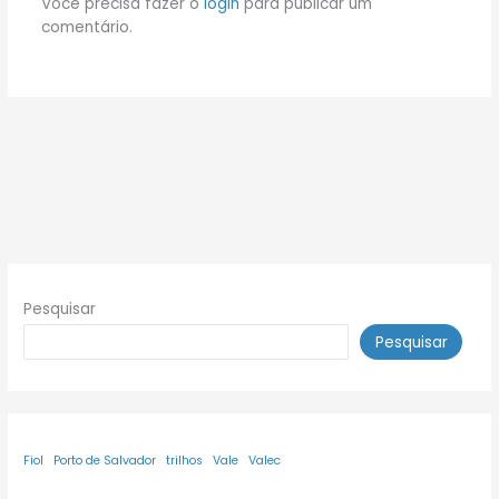
Você precisa fazer o
login
para publicar um
comentário.
Pesquisar
Pesquisar
Fiol
Porto de Salvador
trilhos
Vale
Valec