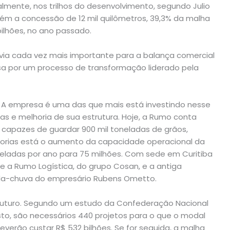
almente, nos trilhos do desenvolvimento, segundo Julio
ém a concessão de 12 mil quilômetros, 39,3% da malha
 bilhões, no ano passado.
ovia cada vez mais importante para a balança comercial
ssa por um processo de transformação liderado pela
 A empresa é uma das que mais está investindo nesse
ras e melhoria de sua estrutura. Hoje, a Rumo conta
 capazes de guardar 900 mil toneladas de grãos,
horias está o aumento da capacidade operacional da
neladas por ano para 75 milhões. Com sede em Curitiba
e a Rumo Logística, do grupo Cosan, e a antiga
arda-chuva do empresário Rubens Ometto.
o futuro. Segundo um estudo da Confederação Nacional
o, são necessários 440 projetos para o que o modal
verão custar R$ 532 bilhões. Se for seguida, a malha