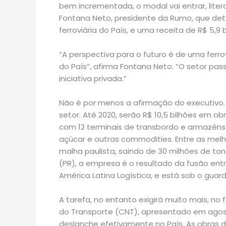
bem incrementada, o modal vai entrar, liter
Fontana Neto, presidente da Rumo, que det
ferroviária do País, e uma receita de R$ 5,9
“A perspectiva para o futuro é de uma ferr
do País”, afirma Fontana Neto. “O setor pa
iniciativa privada.”
Não é por menos a afirmação do executivo.
setor. Até 2020, serão R$ 10,5 bilhões em ob
com 12 terminais de transbordo e armazéns
açúcar e outras commodities. Entre as mel
malha paulista, saindo de 30 milhões de to
(PR), a empresa é o resultado da fusão entr
América Latina Logística, e está sob o gu
A tarefa, no entanto exigirá muito mais, n
do Transporte (CNT), apresentado em agost
deslanche efetivamente no País. As obras de