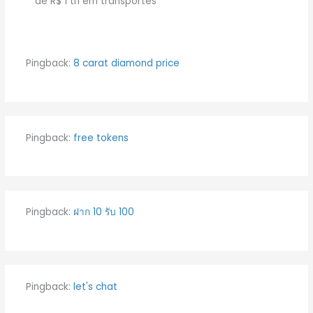
de R$ 1 tri em transportes”
Pingback:
8 carat diamond price
Pingback:
free tokens
Pingback:
ฝาก 10 รับ 100
Pingback:
let's chat