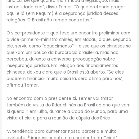
jurídica, sei que quanto mais muda a legislação, mais
instabilidade cria”, disse Temer. “O que pretendo pregar
aqui e lá (em Pequim) é a segurança jurídica desses
relações. O Brasil não rompe contratos.”
O vice-presidente – que teve um encontro preliminar com
o vice-primeiro-ministro chinês, em Macau, o que, segundo
ele, serviu como “aquecimento” – disse que os chineses se
queixam um pouco da burocracia brasileira, mas não
percebeu, durante a conversa, preocupação sobre
insegurança jurídica. Em relação aos financiamentos
chineses, deixou claro que o Brasil está aberto. “Se eles
puderem financiar muita coisa lá, será ótimo para nós”,
afirmou Temer.
No encontro com o presidente Xi, Temer vai tratar
também da visita do líder chinês ao Brasil no ano que vem.
Xi queria ir em julho, durante a Copa do Mundo, para uma
visita oficial e para a reunião de cúpula dos Brics.
“A tendência para aumentar nossa parceria é muito
evidente. É impressionante o crescimento da China”,