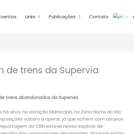
Eventos
Links
Publicações
Contato
 de trens da Supervia
de trens abandonados da Supervia
 há anos na estação Maracanã, na Zona Norte do Rio.
mposições voltem a operar, já que sofrem com atrasos
A reportagem da CBN esteve nessa espécie de
o precária das composições desativadas. Algumas estão