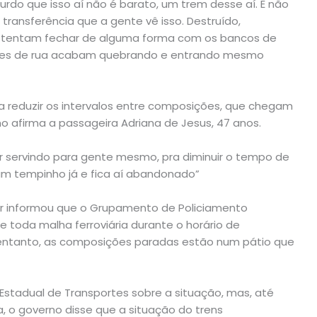
urdo que isso aí não é barato, um trem desse aí. E não
transferência que a gente vê isso. Destruído,
s, tentam fechar de alguma forma com os bancos de
dores de rua acabam quebrando e entrando mesmo
 a reduzir os intervalos entre composições, que chegam
 afirma a passageira Adriana de Jesus, 47 anos.
 servindo para gente mesmo, pra diminuir o tempo de
 um tempinho já e fica aí abandonado”
itar informou que o Grupamento de Policiamento
de toda malha ferroviária durante o horário de
entanto, as composições paradas estão num pátio que
 Estadual de Transportes sobre a situação, mas, até
 o governo disse que a situação do trens