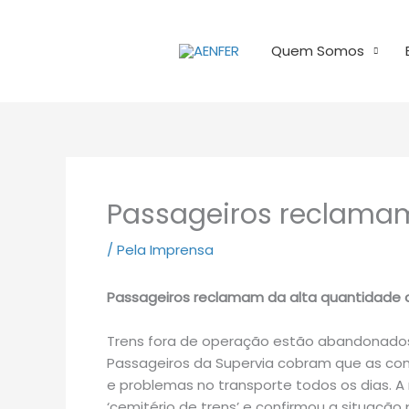
Ir
para
Quem Somos
o
conteúdo
Passageiros reclamam
/
Pela Imprensa
Passageiros reclamam da alta quantidade 
Trens fora de operação estão abandonados
Passageiros da Supervia cobram que as co
e problemas no transporte todos os dias. 
‘cemitério de trens’ e confirmou a situaçã