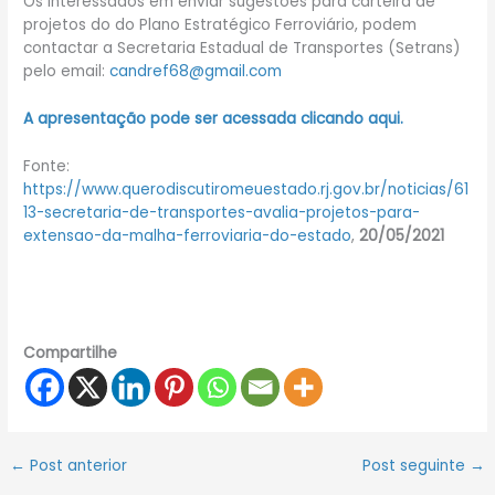
Os interessados em enviar sugestões para carteira de
projetos do do Plano Estratégico Ferroviário, podem
contactar a Secretaria Estadual de Transportes (Setrans)
pelo email:
candref68@gmail.com
A apresentação pode ser acessada clicando aqui.
Fonte:
https://www.querodiscutiromeuestado.rj.gov.br/noticias/61
13-secretaria-de-transportes-avalia-projetos-para-
extensao-da-malha-ferroviaria-do-estado
,
20/05/2021
Compartilhe
←
Post anterior
Post seguinte
→