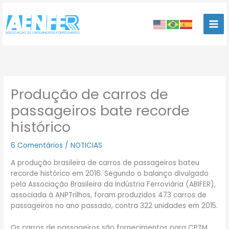
Ir
para
o
conteúdo
Produção de carros de
passageiros bate recorde
histórico
6 Comentários
/
NOTICIAS
A produção brasileira de carros de passageiros bateu
recorde histórico em 2016. Segundo o balanço divulgado
pela Associação Brasileira da Indústria Ferroviária (ABIFER),
associada à ANPTrilhos, foram produzidos 473 carros de
passageiros no ano passado, contra 322 unidades em 2015.
Os carros de passageiros são fornecimentos para CPTM,