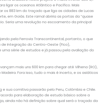
ra ligar os oceanos Atlântico e Pacífico. Mais
zar os 883 km do traçado que liga as cidades de Lucas
te, em Goiás. Este ramal abriria as portas da “quase
cio. Seria uma revolução no escoamento da principal
jando pela Ferrovia Transcontinental, portanto, o que
a de Integração do Centro-Oeste (Fico),
de uma série de estudos e já passou pela avaliação do
vançam mais uns 600 km para chegar até Vilhena (RO),
 Madeira. Fora isso, tudo o mais é incerto, e os asiáticos
ng e sua comitiva passarão pelo Peru, Colômbia e Chile.
m “acordo para elaboração de estudo básico sobre a
eja, ainda não há definição sobre qual será o traçado da