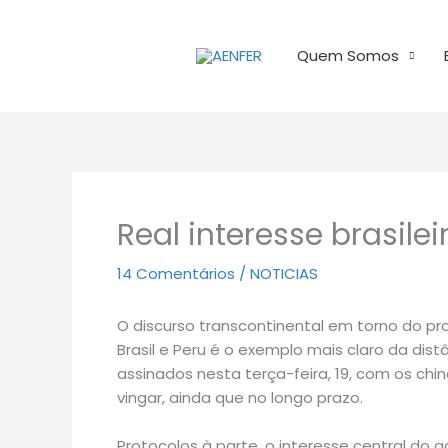
Ir
para
Quem Somos
o
conteúdo
Real interesse brasilei
14 Comentários
/
NOTICIAS
O discurso transcontinental em torno do pro
Brasil e Peru é o exemplo mais claro da dis
assinados nesta terça-feira, 19, com os chi
vingar, ainda que no longo prazo.
Protocolos à parte, o interesse central do go