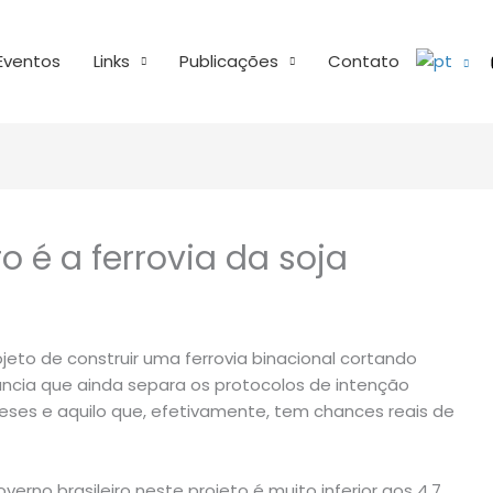
Eventos
Links
Publicações
Contato
ro é a ferrovia da soja
jeto de construir uma ferrovia binacional cortando
tância que ainda separa os protocolos de intenção
neses e aquilo que, efetivamente, tem chances reais de
verno brasileiro neste projeto é muito inferior aos 4,7