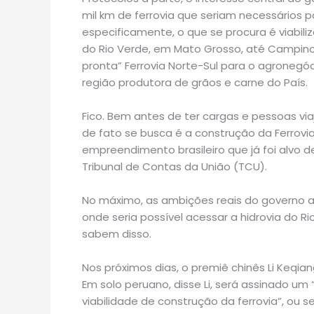
mil km de ferrovia que seriam necessários pa
especificamente, o que se procura é viabili
do Rio Verde, em Mato Grosso, até Campinor
pronta” Ferrovia Norte-Sul para o agronegó
região produtora de grãos e carne do País.
Fico. Bem antes de ter cargas e pessoas via
de fato se busca é a construção da Ferrovi
empreendimento brasileiro que já foi alvo 
Tribunal de Contas da União (TCU).
No máximo, as ambições reais do governo a
onde seria possível acessar a hidrovia do Rio
sabem disso.
Nos próximos dias, o premiê chinês Li Keqia
Em solo peruano, disse Li, será assinado u
viabilidade de construção da ferrovia”, ou s