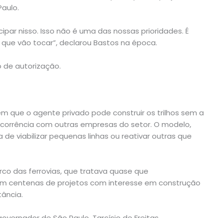
Paulo.
par nisso. Isso não é uma das nossas prioridades. É
que vão tocar”, declarou Bastos na época.
 de autorização.
m que o agente privado pode construir os trilhos sem a
corrência com outras empresas do setor. O modelo,
de viabilizar pequenas linhas ou reativar outras que
co das ferrovias, que tratava quase que
am centenas de projetos com interesse em construção
tância.
 governador de São Paulo, Tarcísio de Freitas