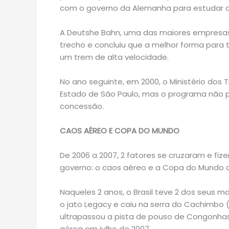
com o governo da Alemanha para estudar as
A Deutshe Bahn, uma das maiores empresas
trecho e concluiu que a melhor forma para 
um trem de alta velocidade.
No ano seguinte, em 2000, o Ministério dos 
Estado de São Paulo, mas o programa não 
concessão.
CAOS AÉREO E COPA DO MUNDO
De 2006 a 2007, 2 fatores se cruzaram e fi
governo: o caos aéreo e a Copa do Mundo d
Naqueles 2 anos, o Brasil teve 2 dos seus 
o jato Legacy e caiu na serra do Cachimbo
ultrapassou a pista de pouso de Congonhas
aérea em julho de 2007.