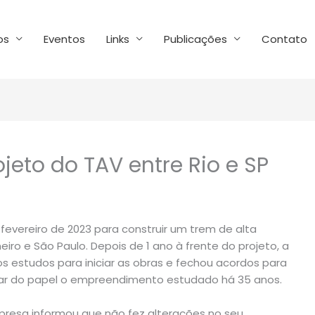
os
Eventos
Links
Publicações
Contato
jeto do TAV entre Rio e SP
fevereiro de 2023 para construir um trem de alta
iro e São Paulo. Depois de 1 ano à frente do projeto, a
 estudos para iniciar as obras e fechou acordos para
rar do papel o empreendimento estudado há 35 anos.
presa informou que não fez alterações no seu