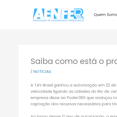
Ir
para
Quem Som
o
conteúdo
Saiba como está o pro
/
NOTICIAS
A TAV Brasil ganhou a autorização em 22 de 
velocidade ligando as cidades do Rio de Jane
empresa disse ao Poder360 que avançou nos
captação dos recursos necessários para ti
Ao longo desse 1º ano de autorização, a em