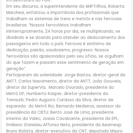
infraestrutura do País”.
Em seu discurso, a superintendente da ANPTrilhos, Roberta
Marchesi, enfatizou a importância dos profissionais que
trabalham os sistemas de trens e metrôs e nas ferrovias
brasileiras. “Nossos ferroviários trabalham
ininterruptamente, 24 horas por dia, se multiplicando, se
dividindo e se doando para atender ao deslocamento dos
passageiros em todo o país. Ferrovia é sinônimo de
dedicação, paixão, saudosismo, progresso. Nossos
ferroviários são apaixonados pelo seu ofício, se orgulham
do que fazem e passam esse sentimento de geração em
geração”.
Participaram da solenidade: Jorge Bastos, diretor-geral da
ANTT; Carlos Nascimento, diretor da ANTT; João Gouveia,
diretor da SuperVia; Marcelo Dourado, presidente do
Metrô DF; Humberto Kasper, diretor-presidente da
Trensurb; Pedro Augusto Cardoso da Silva, diretor de
expansão do Metrô Rio; Bernardo Medeiros, assessor da
presidência da CBTU; Bento José de Lima, presidente
interino da Valec; Josias Cavalcante, presidente da EPL;
Emiliano Stanislau Affonso Neto, presidente da Aeamesp;
Bruno Batista, diretor-executivo da CNT; deputado Mauro