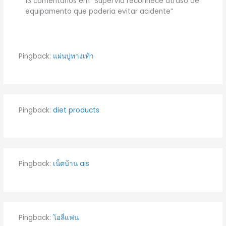
13 comentários em “SuperVia reconhece atraso de
equipamento que poderia evitar acidente”
Pingback:
แผ่นปูทางเท้า
Pingback:
diet products
Pingback:
เน็ตบ้าน ais
Pingback:
โอลี่แฟน