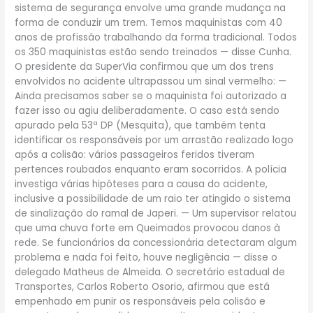
sistema de segurança envolve uma grande mudança na
forma de conduzir um trem. Temos maquinistas com 40
anos de profissão trabalhando da forma tradicional. Todos
os 350 maquinistas estão sendo treinados — disse Cunha.
O presidente da SuperVia confirmou que um dos trens
envolvidos no acidente ultrapassou um sinal vermelho: —
Ainda precisamos saber se o maquinista foi autorizado a
fazer isso ou agiu deliberadamente. O caso está sendo
apurado pela 53ª DP (Mesquita), que também tenta
identificar os responsáveis por um arrastão realizado logo
após a colisão: vários passageiros feridos tiveram
pertences roubados enquanto eram socorridos. A polícia
investiga várias hipóteses para a causa do acidente,
inclusive a possibilidade de um raio ter atingido o sistema
de sinalização do ramal de Japeri. — Um supervisor relatou
que uma chuva forte em Queimados provocou danos à
rede. Se funcionários da concessionária detectaram algum
problema e nada foi feito, houve negligência — disse o
delegado Matheus de Almeida. O secretário estadual de
Transportes, Carlos Roberto Osorio, afirmou que está
empenhado em punir os responsáveis pela colisão e